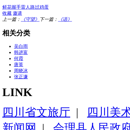
鲜花
握手
雷人
路过
鸡蛋
收藏
邀请
上一篇：
《守望》
下一篇：
《语》
相关分类
吴白雨
韩进富
何霞
唐英
周晓冰
张正濂
LINK
四川省文旅厅
|
四川美
新闻网
|
会理县人民政